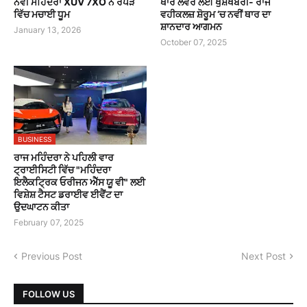
ਨਵੀਂ ਮਹਿੰਦਰਾ XUV 7XO ਨੇ ਰੋਪੜ
ਥਾਰ ਲਵਰ ਲਈ ਖੁਸ਼ਖਬਰੀ- ਰਾਜ
ਵਿੱਚ ਮਚਾਈ ਧੂਮ
ਵਹੀਕਲਜ਼ ਸ਼ੋਰੂਮ ‘ਚ ਨਵੀਂ ਥਾਰ ਦਾ
ਸ਼ਾਨਦਾਰ ਆਗਮਨ
January 13, 2026
October 07, 2025
BUSINESS
ਰਾਜ ਮਹਿੰਦਰਾ ਨੇ ਪਹਿਲੀ ਵਾਰ
ਟ੍ਰਾਈਸਿਟੀ ਵਿੱਚ "ਮਹਿੰਦਰਾ
ਇਲੈਕਟ੍ਰਿਕ ਓਰੀਜਨ ਐੱਸ ਯੂ ਵੀ" ਲਈ
ਵਿਸ਼ੇਸ਼ ਟੈਸਟ ਡਰਾਈਵ ਈਵੈਂਟ ਦਾ
ਉਦਘਾਟਨ ਕੀਤਾ
February 07, 2025
Previous Post
Next Post
FOLLOW US