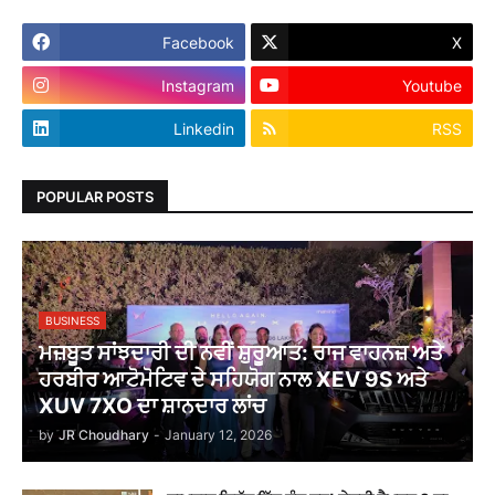
Facebook
X
Instagram
Youtube
Linkedin
RSS
POPULAR POSTS
BUSINESS
ਮਜ਼ਬੂਤ ਸਾਂਝਦਾਰੀ ਦੀ ਨਵੀਂ ਸ਼ੁਰੂਆਤ: ਰਾਜ ਵਾਹਨਜ਼ ਅਤੇ
ਹਰਬੀਰ ਆਟੋਮੋਟਿਵ ਦੇ ਸਹਿਯੋਗ ਨਾਲ XEV 9S ਅਤੇ
XUV 7XO ਦਾ ਸ਼ਾਨਦਾਰ ਲਾਂਚ
by
JR Choudhary
-
January 12, 2026