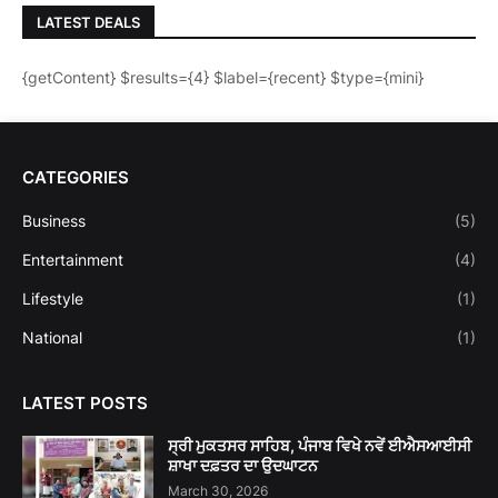
LATEST DEALS
{getContent} $results={4} $label={recent} $type={mini}
CATEGORIES
Business
(5)
Entertainment
(4)
Lifestyle
(1)
National
(1)
LATEST POSTS
ਸ੍ਰੀ ਮੁਕਤਸਰ ਸਾਹਿਬ, ਪੰਜਾਬ ਵਿਖੇ ਨਵੇਂ ਈਐਸਆਈਸੀ
ਸ਼ਾਖਾ ਦਫ਼ਤਰ ਦਾ ਉਦਘਾਟਨ
March 30, 2026